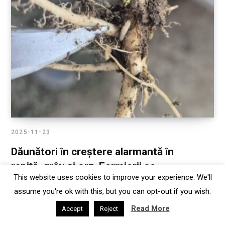
2025-11-23
Dăunători în creștere alarmantă în
rapiță, grâu și orz. Fermierii se
This website uses cookies to improve your experience. We'll
confruntă cu pierderi timpurii în
assume you're ok with this, but you can opt-out if you wish.
lipsa tratamentelor la sămânță –
Read More
FAPPR
Accept
Reject