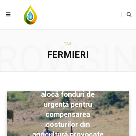
ROWSI
TAG
FERMIERI
Comisia Europeană
alocă fonduri de
urgență pentru
compensarea
costurilor din
agricultură provocate