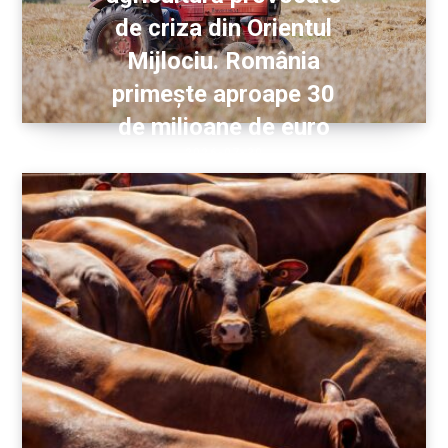
de criza din Orientul
Mijlociu. România
primește aproape 30
de milioane de euro
2026-07-30