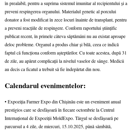
în prealabil, pentru a suprima sistemul imunitar al recipientului și a
preveni respingerea organului. Materialul genetic al porcului
donator a fost modificat în zece locuri înainte de transplant, pentru
a preveni reacțiile de respingere. Conform raportului științific
publicat recent, în primele câteva săptămâni nu au existat aproape
deloc probleme. Organul a produs chiar și bilă, ceea ce indică
faptul că funcționa conform așteptărilor. Cu toate acestea, după 31
de zile, au apărut complicații la nivelul vaselor de sânge. Medicii
au decis ca ficatul a trebuit să fie îndepărtat din nou.
Calendarul evenimentelor:
• Expoziția Farmer Expo din Chișinău este un eveniment anual
prestigios care se desfășoară în fiecare octombrie la Centrul
Internațional de Expoziții MoldExpo. Târgul se desfășoară pe
parcursul a 4 zile, de miercuri, 15.10.2025, până sâmbătă,