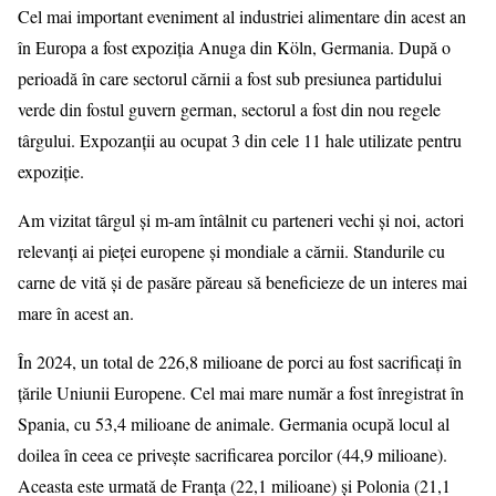
Cel mai important eveniment al industriei alimentare din acest an
în Europa a fost expoziția Anuga din Köln, Germania. După o
perioadă în care sectorul cărnii a fost sub presiunea partidului
verde din fostul guvern german, sectorul a fost din nou regele
târgului. Expozanții au ocupat 3 din cele 11 hale utilizate pentru
expoziție.
Am vizitat târgul și m-am întâlnit cu parteneri vechi și noi, actori
relevanți ai pieței europene și mondiale a cărnii. Standurile cu
carne de vită și de pasăre păreau să beneficieze de un interes mai
mare în acest an.
În 2024, un total de 226,8 milioane de porci au fost sacrificați în
țările Uniunii Europene. Cel mai mare număr a fost înregistrat în
Spania, cu 53,4 milioane de animale. Germania ocupă locul al
doilea în ceea ce privește sacrificarea porcilor (44,9 milioane).
Aceasta este urmată de Franța (22,1 milioane) și Polonia (21,1