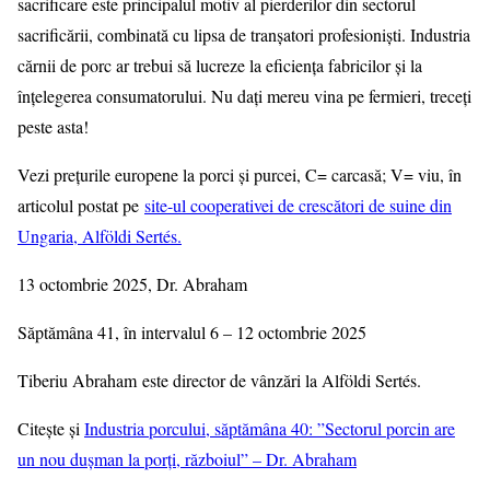
sacrificare este principalul motiv al pierderilor din sectorul
sacrificării, combinată cu lipsa de tranșatori profesioniști. Industria
cărnii de porc ar trebui să lucreze la eficiența fabricilor și la
înțelegerea consumatorului. Nu dați mereu vina pe fermieri, treceți
peste asta!
Vezi prețurile europene la porci și purcei, C= carcasă; V= viu, în
articolul postat pe
site-ul cooperativei de crescători de suine din
Ungaria, Alföldi Sertés.
13 octombrie 2025, Dr. Abraham
Săptămâna 41, în intervalul 6 – 12 octombrie 2025
Tiberiu Abraham este director de vânzări la Alföldi Sertés.
Citește și
Industria porcului, săptămâna 40: ”Sectorul porcin are
un nou dușman la porți, războiul” – Dr. Abraham