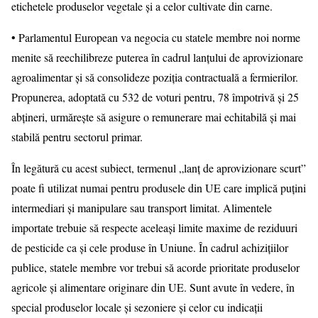
etichetele produselor vegetale și a celor cultivate din carne.
• Parlamentul European va negocia cu statele membre noi norme
menite să reechilibreze puterea în cadrul lanțului de aprovizionare
agroalimentar și să consolideze poziția contractuală a fermierilor.
Propunerea, adoptată cu 532 de voturi pentru, 78 împotrivă și 25
abțineri, urmărește să asigure o remunerare mai echitabilă și mai
stabilă pentru sectorul primar.
În legătură cu acest subiect, termenul „lanț de aprovizionare scurt”
poate fi utilizat numai pentru produsele din UE care implică puțini
intermediari și manipulare sau transport limitat. Alimentele
importate trebuie să respecte aceleași limite maxime de reziduuri
de pesticide ca și cele produse în Uniune. În cadrul achizițiilor
publice, statele membre vor trebui să acorde prioritate produselor
agricole și alimentare originare din UE. Sunt avute în vedere, în
special produselor locale și sezoniere și celor cu indicații