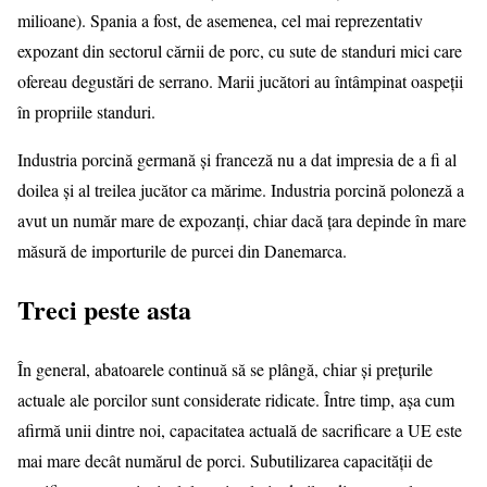
milioane). Spania a fost, de asemenea, cel mai reprezentativ
expozant din sectorul cărnii de porc, cu sute de standuri mici care
ofereau degustări de serrano. Marii jucători au întâmpinat oaspeții
în propriile standuri.
Industria porcină germană și franceză nu a dat impresia de a fi al
doilea și al treilea jucător ca mărime. Industria porcină poloneză a
avut un număr mare de expozanți, chiar dacă țara depinde în mare
măsură de importurile de purcei din Danemarca.
Treci peste asta
În general, abatoarele continuă să se plângă, chiar și prețurile
actuale ale porcilor sunt considerate ridicate. Între timp, așa cum
afirmă unii dintre noi, capacitatea actuală de sacrificare a UE este
mai mare decât numărul de porci. Subutilizarea capacității de