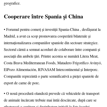
geografice.
Cooperare între Spania și China
• Forumul pentru comerț și investiții Spania-China , desfășurat la
Madrid, a avut ca scop promovarea cooperării bilaterale și
internaționalizarea companiilor spaniole din sectoare strategice.
Sectorul cărnii a semnat acorduri de colaborare între companii și
asociații din ambele țări. Printre acestea se numără Litera Meat,
Costa Brava Mediterranean Foods, Matadero Frigorífico Avinyó,
ElPozo Alimentación, RIVASAM Intercontinental și Interporc.
Companiile reprezintă o parte semnificativă a pieței spaniole de
export de carne de porc.
• O nouă procedură olandeză prevede că vehiculele de transport
de animale încărcate trebuie mai întâi descărcate, după care se
efectuează o curățare și dezinfectare inițială la fața locului.