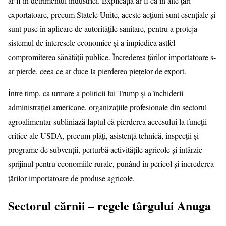
ar fi în detrimentul industriei. Explicația ar fi că în alte țări
exportatoare, precum Statele Unite, aceste acțiuni sunt esențiale și
sunt puse în aplicare de autoritățile sanitare, pentru a proteja
sistemul de interesele economice și a împiedica astfel
compromiterea sănătății publice. Încrederea țărilor importatoare s-
ar pierde, ceea ce ar duce la pierderea piețelor de export.
Între timp, ca urmare a politicii lui Trump și a închiderii
administrației americane, organizațiile profesionale din sectorul
agroalimentar subliniază faptul că pierderea accesului la funcții
critice ale USDA, precum plăți, asistență tehnică, inspecții și
programe de subvenții, perturbă activitățile agricole și întârzie
sprijinul pentru economiile rurale, punând în pericol și încrederea
țărilor importatoare de produse agricole.
Sectorul cărnii – regele târgului Anuga