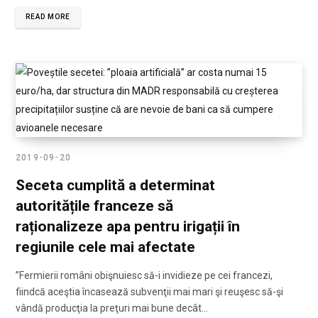
READ MORE
2019-09-20
Seceta cumplită a determinat
autoritățile franceze să
raționalizeze apa pentru irigații în
regiunile cele mai afectate
”Fermierii români obişnuiesc să-i invidieze pe cei francezi,
fiindcă aceştia încasează subvenţii mai mari şi reuşesc să-şi
vândă producţia la preţuri mai bune decât…