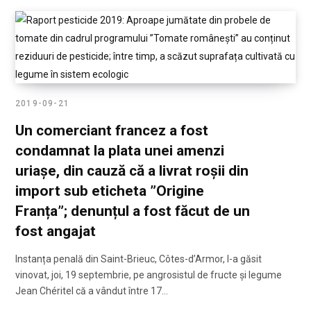
2019-09-21
Un comerciant francez a fost
condamnat la plata unei amenzi
uriașe, din cauză că a livrat roșii din
import sub eticheta ”Origine
Franța”; denunțul a fost făcut de un
fost angajat
Instanța penală din Saint-Brieuc, Côtes-d’Armor, l-a găsit
vinovat, joi, 19 septembrie, pe angrosistul de fructe și legume
Jean Chéritel că a vândut între 17…