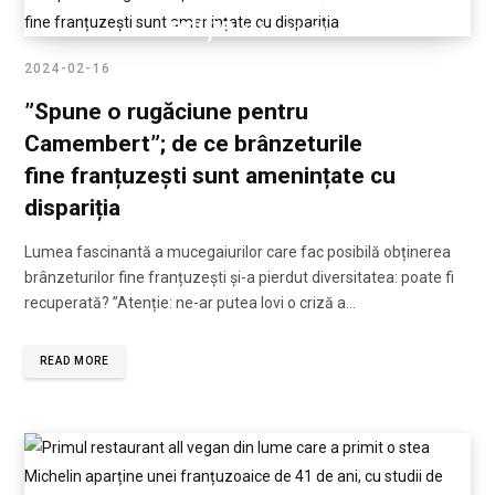
ediție
2024-02-20
2024-02-16
”Spune o rugăciune pentru
Camembert”; de ce brânzeturile
fine franțuzești sunt amenințate cu
dispariția
Lumea fascinantă a mucegaiurilor care fac posibilă obținerea
brânzeturilor fine franțuzești și-a pierdut diversitatea: poate fi
recuperată? ”Atenție: ne-ar putea lovi o criză a…
READ MORE