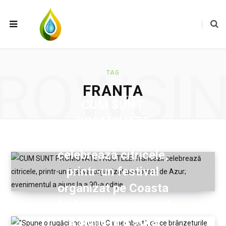
ROWSI
TAG
FRANȚA
CUM SUNT
PROMOVATE
FRUCTELE: francezii
celebrează citricele,
printr-un festival
organizat pe Coasta
de Azur; evenimentul
a ajuns la a 90-a