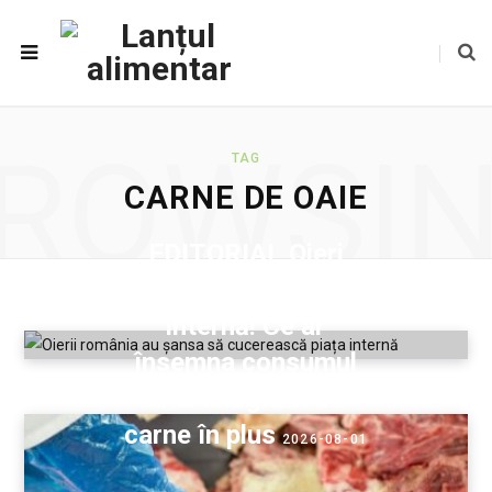
ROWSI
TAG
CARNE DE OAIE
EDITORIAL Oieri
români, cuceriți piața
internă! Ce ar
însemna consumul
unui kilogram de
carne în plus
2026-08-01