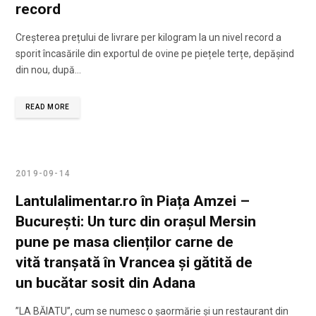
record
Creșterea prețului de livrare per kilogram la un nivel record a
sporit încasările din exportul de ovine pe piețele terțe, depășind
din nou, după…
READ MORE
2019-09-14
Lantulalimentar.ro în Piața Amzei –
București: Un turc din orașul Mersin
pune pe masa clienților carne de
vită tranșată în Vrancea și gătită de
un bucătar sosit din Adana
”LA BĂIATU”, cum se numesc o șaormărie și un restaurant din