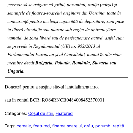
necesar să se asigure că grâul, porumbul, rapița (colza) și
semințele de floarea-soarelui originare din Ucraina, toate în
concurență pentru aceleași capacități de depozitare, sunt puse
în liberă circulație sau plasate sub regim de antrepozitare
vamală, de zonă liberă sau de perfecționare activă, astfel cum
se prevede în Regulamentul (UE) nr. 952/2013 al
Parlamentului European și al Consiliului, numai în alte state
membre decât
Bulgaria, Polonia, România, Slovacia sau
Ungaria.
Donează pentru a susține site-ul lantulalimentar.ro.
sau în contul BCR: RO64RNCB0484008452370001
Categories:
Coșul de știri
,
Featured
Tags:
cereale
,
featured
,
floarea soarelui
,
grâu
,
porumb
,
rapițâ