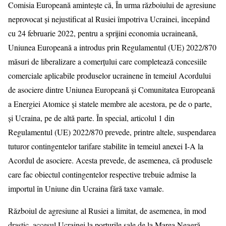
Comisia Europeană amintește că, În urma războiului de agresiune
neprovocat și nejustificat al Rusiei împotriva Ucrainei, începând
cu 24 februarie 2022, pentru a sprijini economia ucraineană,
Uniunea Europeană a introdus prin Regulamentul (UE) 2022/870
măsuri de liberalizare a comerțului care completează concesiile
comerciale aplicabile produselor ucrainene în temeiul Acordului
de asociere dintre Uniunea Europeană și Comunitatea Europeană
a Energiei Atomice și statele membre ale acestora, pe de o parte,
și Ucraina, pe de altă parte. În special, articolul 1 din
Regulamentul (UE) 2022/870 prevede, printre altele, suspendarea
tuturor contingentelor tarifare stabilite în temeiul anexei I-A la
Acordul de asociere. Acesta prevede, de asemenea, că produsele
care fac obiectul contingentelor respective trebuie admise la
importul în Uniune din Ucraina fără taxe vamale.
Războiul de agresiune al Rusiei a limitat, de asemenea, în mod
drastic, accesul Ucrainei la porturile sale de la Marea Neagră,