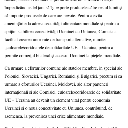
împiedicând astfel țara să își exporte produsele către restul lumii și
să importe produsele de care are nevoie. Pentru a evita
amenințările la adresa securității alimentare mondiale și pentru a
sprijini stabilirea conectivității Ucrainei cu Uniunea, Comisia a
facilitat crearea unor rute de transport alternative, numite
„culoarele/coridoarele de solidaritate UE – Ucraina, pentru a
permite comerțul bilateral și accesul Ucrainei la piețele mondiale.
Ca urmare a eforturilor comune ale statelor membre, în special ale
Poloniei, Slovaciei, Ungariei, României și Bulgariei, precum și ca
urmare a eforturilor Ucrainei, Moldovei, ale altor parteneri
internaționali și ale Comisiei, culoarele/coridoarele de solidaritate
UE – Ucraina au devenit un element vital pentru economia
Ucrainei și o nouă conectivitate cu Uniunea, contribuind, de
asemenea, la prevenirea unei crize alimentare mondiale.