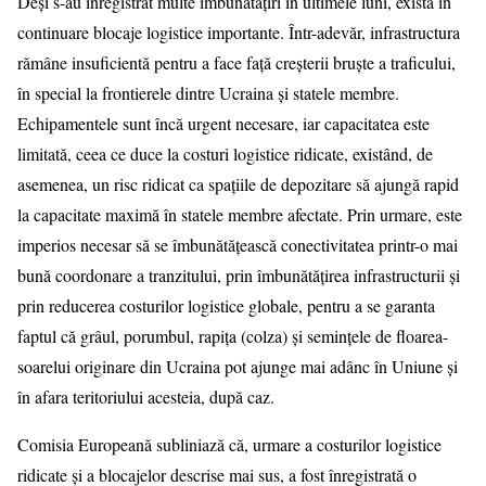
Deși s-au înregistrat multe îmbunătățiri în ultimele luni, există în
continuare blocaje logistice importante. Într-adevăr, infrastructura
rămâne insuficientă pentru a face față creșterii bruște a traficului,
în special la frontierele dintre Ucraina și statele membre.
Echipamentele sunt încă urgent necesare, iar capacitatea este
limitată, ceea ce duce la costuri logistice ridicate, existând, de
asemenea, un risc ridicat ca spațiile de depozitare să ajungă rapid
la capacitate maximă în statele membre afectate. Prin urmare, este
imperios necesar să se îmbunătățească conectivitatea printr-o mai
bună coordonare a tranzitului, prin îmbunătățirea infrastructurii și
prin reducerea costurilor logistice globale, pentru a se garanta
faptul că grâul, porumbul, rapița (colza) și semințele de floarea-
soarelui originare din Ucraina pot ajunge mai adânc în Uniune și
în afara teritoriului acesteia, după caz.
Comisia Europeană subliniază că, urmare a costurilor logistice
ridicate și a blocajelor descrise mai sus, a fost înregistrată o