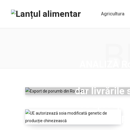
Agricultura
B
ANALIZĂ R
lider la exp
dar livrările
cu aproape
europ