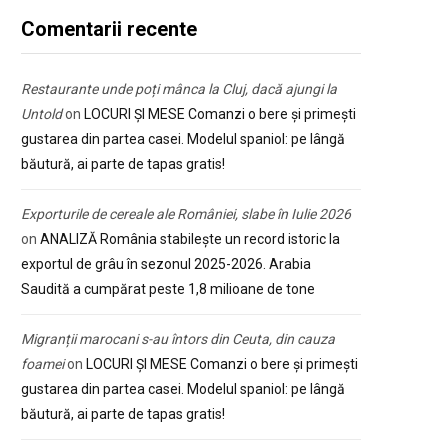
Comentarii recente
Restaurante unde poți mânca la Cluj, dacă ajungi la
Untold
on
LOCURI ȘI MESE Comanzi o bere și primești
gustarea din partea casei. Modelul spaniol: pe lângă
băutură, ai parte de tapas gratis!
Exporturile de cereale ale României, slabe în Iulie 2026
on
ANALIZĂ România stabilește un record istoric la
exportul de grâu în sezonul 2025-2026. Arabia
Saudită a cumpărat peste 1,8 milioane de tone
Migranții marocani s-au întors din Ceuta, din cauza
foamei
on
LOCURI ȘI MESE Comanzi o bere și primești
gustarea din partea casei. Modelul spaniol: pe lângă
băutură, ai parte de tapas gratis!