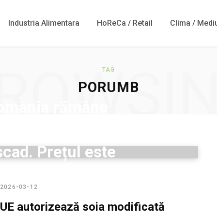
Industria Alimentara
HoReCa / Retail
Clima / Medi
ROWSI
TAG
PORUMB
omânia rămâne
ortul de porumb,
 scad. Prețul este
 50% sub media
2026-03-12
eană
2026-07-14
UE autorizează soia modificată