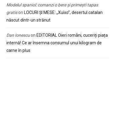
Modelul spaniol: comanzi o bere și primești tapas
gratis
on
LOCURI ȘI MESE: „Xuixo”, desertul catalan
născut dintr-un strănut
Dan Ionescu
on
EDITORIAL Oieri români, cuceriți piața
internă! Ce ar însemna consumul unui kilogram de
carne în plus