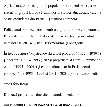
Agricultură. A părăsit grupul popularilor europeni pentru a se
înscrie în grupul Europa Națiunilor și a Libertății, decizie care l-a
costat excluderea din Partidul Țăranilor Europeni.
Politicianul polonez a fost membru al grupurilor de cooperare cu
Khazastan, Kîrgîstan și Uzbekistan, dar a activat și în cadrul
relațiilor UE cu Tajikistan, Turkmenistan și Mongolia.
În trecut, Janusz Wojciechowski a fost procuror ( 1977 – 1980 ) și
judecător ( 1980 – 1993 ), dar și președinte al Curții Supreme de
Audit ( 1995 – 2001 ) și chiar parlamentar în Parlamentul
polonez, între 1993 – 1995 și 2001 – 2004, potrivit weakipedia.
credit foto Belga
Donează pentru a susține site-ul lantulalimentar.ro.
sau în contul BCR: RO64RNCB0484008452370001