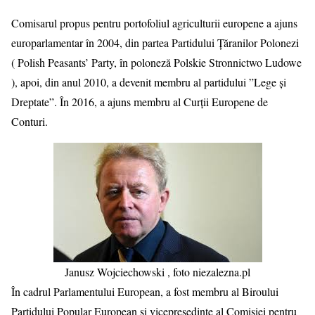
Comisarul propus pentru portofoliul agriculturii europene a ajuns
europarlamentar în 2004, din partea Partidului Țăranilor Polonezi
( Polish Peasants’ Party, în poloneză Polskie Stronnictwo Ludowe
), apoi, din anul 2010, a devenit membru al partidului ”Lege și
Dreptate”. În 2016, a ajuns membru al Curții Europene de
Conturi.
Janusz Wojciechowski , foto niezalezna.pl
În cadrul Parlamentului European, a fost membru al Biroului
Partidului Popular European și vicepreședinte al Comisiei pentru