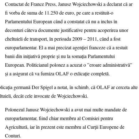
Contactat de France Press, Janusz Wojciechowski a declarat că ar
fi vorba de suma de 11.250 de euro, pe care a restituit-o
Parlamentului European când a constatat că nu a inclus în
deconturi câteva documente justificative pentru acoperirea unor
cheltuieli de transport, în perioada 2009 – 2011, când a fost
europarlamentar. El a mai precizat agenției franceze că a restuit
banii din inițiativă proprie și nu la somația Parlamentului
European. Politicianul polonez a acuzat o ”eroare administrativă”
și a asigurat că va furniza OLAF o exlicație completă.
licația germană Der Spigel a notat, în schimb, că OLAF ar cerceta alte
ltuieli, decât cele invocate de Wojciechowski.
Polonezul Janusz Wojciechowski a avut mai multe mandate de
europarlamentar, fiind chiar membru al Comisiei pentru
Agricultură, iar în prezent este membru al Curții Europene de
Conturi.