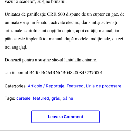
văzut o scădere”, susține brutarul.
Unitatea de panificație CRR 500 dispune de un cuptor cu gaz, de
un malaxor și un feliator, activate electric, dar sunt și activități
artizanale: cartofii sunt copți în cuptor, apoi curățiți manual, iar
pâinea este împletită tot manual, după modele tradiționale, de cei
trei angajați.
Donează pentru a susține site-ul lantulalimentar.ro.
sau în contul BCR: RO64RNCB0484008452370001
Categories:
Articole / Reportaje
,
Featured
,
Linia de procesare
Tags:
cereale
,
featured
,
grâu
,
pâine
Leave a Comment