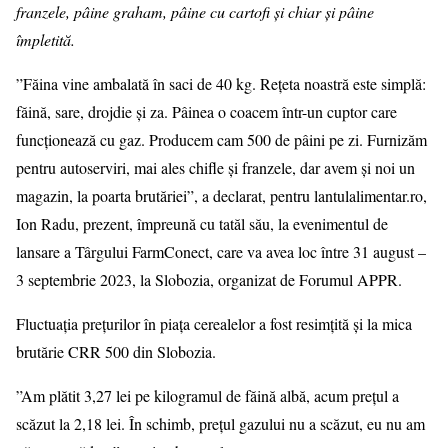
franzele, pâine graham, pâine cu cartofi și chiar și pâine
împletită.
”Făina vine ambalată în saci de 40 kg. Rețeta noastră este simplă:
făină, sare, drojdie și za. Pâinea o coacem într-un cuptor care
funcționează cu gaz. Producem cam 500 de pâini pe zi. Furnizăm
pentru autoserviri, mai ales chifle și franzele, dar avem și noi un
magazin, la poarta brutăriei”, a declarat, pentru lantulalimentar.ro,
Ion Radu, prezent, împreună cu tatăl său, la evenimentul de
lansare a Târgului FarmConect, care va avea loc între 31 august –
3 septembrie 2023, la Slobozia, organizat de Forumul APPR.
Fluctuația prețurilor în piața cerealelor a fost resimțită și la mica
brutărie CRR 500 din Slobozia.
”Am plătit 3,27 lei pe kilogramul de făină albă, acum prețul a
scăzut la 2,18 lei. În schimb, prețul gazului nu a scăzut, eu nu am