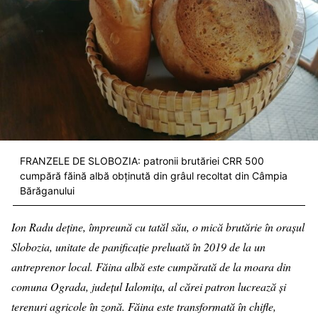
FRANZELE DE SLOBOZIA: patronii brutăriei CRR 500
cumpără făină albă obținută din grâul recoltat din Câmpia
Bărăganului
Ion Radu deține, împreună cu tatăl său, o mică brutărie în orașul
Slobozia, unitate de panificație preluată în 2019 de la un
antreprenor local. Făina albă este cumpărată de la moara din
comuna Ograda, județul Ialomița, al cărei patron lucrează și
terenuri agricole în zonă. Făina este transformată în chifle,