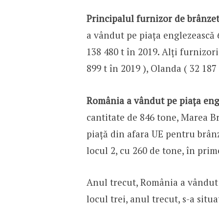
Principalul furnizor de brânze
a vândut pe piața englezească 63
138 480 t în 2019. Alți furnizor
899 t în 2019 ), Olanda ( 32 187 
România a vândut pe piața eng
cantitate de 846 tone, Marea B
piață din afara UE pentru brânz
locul 2, cu 260 de tone, în prim
Anul trecut, România a vândut î
locul trei, anul trecut, s-a situ