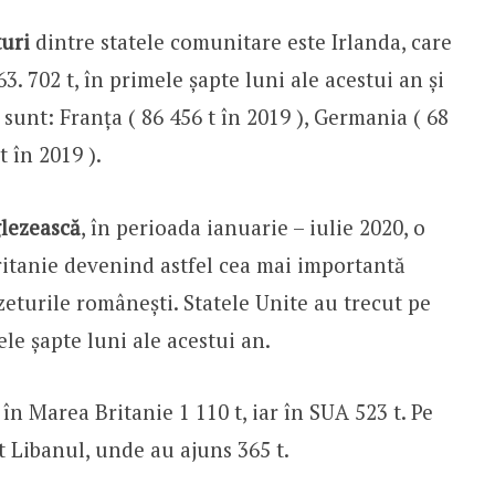
turi
dintre statele comunitare este Irlanda, care
. 702 t, în primele șapte luni ale acestui an și
i sunt: Franța ( 86 456 t în 2019 ), Germania ( 68
t în 2019 ).
lezească
, în perioada ianuarie – iulie 2020, o
ritanie devenind astfel cea mai importantă
eturile românești. Statele Unite au trecut pe
ele șapte luni ale acestui an.
n Marea Britanie 1 110 t, iar în SUA 523 t. Pe
at Libanul, unde au ajuns 365 t.