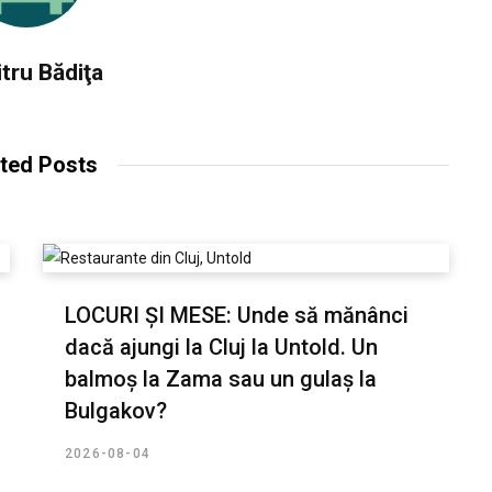
tru Bădiţa
ted Posts
LOCURI ȘI MESE: Unde să mănânci
dacă ajungi la Cluj la Untold. Un
balmoș la Zama sau un gulaș la
Bulgakov?
2026-08-04