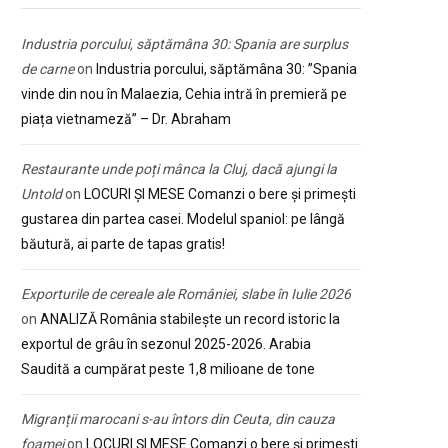
Industria porcului, săptămâna 30: Spania are surplus
de carne
on
Industria porcului, săptămâna 30: ”Spania
vinde din nou în Malaezia, Cehia intră în premieră pe
piața vietnameză” – Dr. Abraham
Restaurante unde poți mânca la Cluj, dacă ajungi la
Untold
on
LOCURI ȘI MESE Comanzi o bere și primești
gustarea din partea casei. Modelul spaniol: pe lângă
băutură, ai parte de tapas gratis!
Exporturile de cereale ale României, slabe în Iulie 2026
on
ANALIZĂ România stabilește un record istoric la
exportul de grâu în sezonul 2025-2026. Arabia
Saudită a cumpărat peste 1,8 milioane de tone
Migranții marocani s-au întors din Ceuta, din cauza
foamei
on
LOCURI ȘI MESE Comanzi o bere și primești