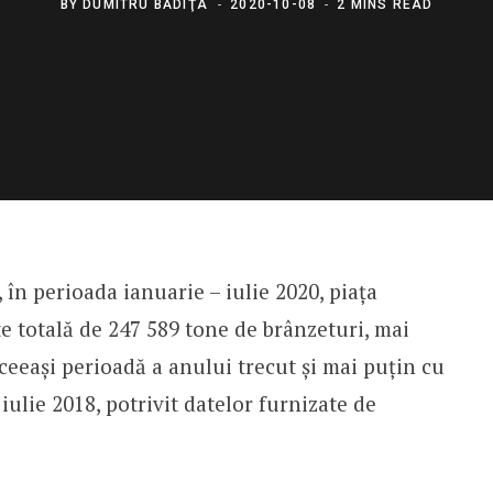
BY
DUMITRU BĂDIŢA
2020-10-08
2 MINS READ
, în perioada ianuarie – iulie 2020, piața
e totală de 247 589 tone de brânzeturi, mai
ceeași perioadă a anului trecut și mai puțin cu
iulie 2018, potrivit datelor furnizate de