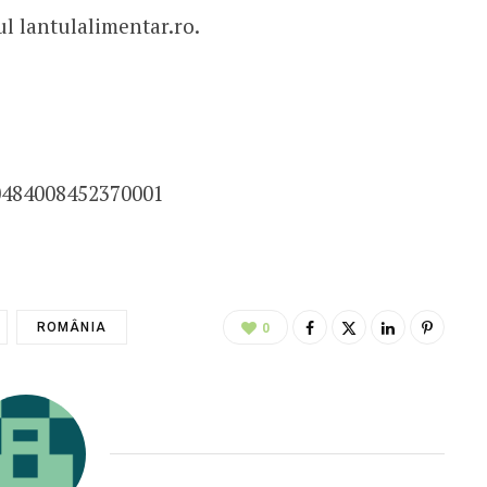
ul lantulalimentar.ro.
0484008452370001
ROMÂNIA
0