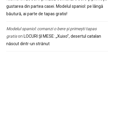
gustarea din partea casei. Modelul spaniol: pe lângă
băutură, ai parte de tapas gratis!
Modelul spaniol: comanzi o bere și primești tapas
gratis
on
LOCURI ȘI MESE: „Xuixo”, desertul catalan
născut dintr-un strănut