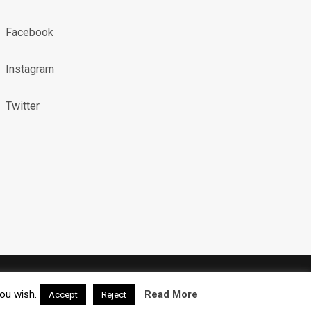
Facebook
Instagram
Twitter
X (TWITTER)
INSTAGRAM
RSS
you wish.
Read More
Accept
Reject