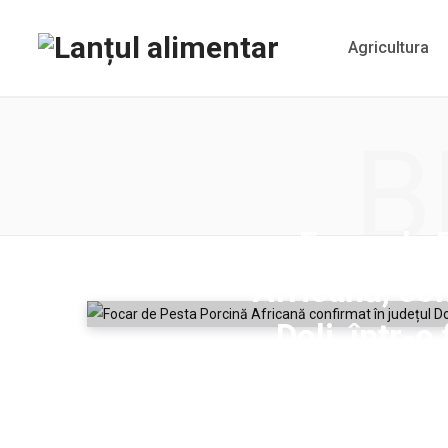
Agricultura
B
Focar de 
Africană, con
Dolj, într-
1.000 de 