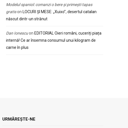
Modelul spaniol: comanzi o bere și primești tapas
gratis
on
LOCURI ȘI MESE: „Xuixo”, desertul catalan
născut dintr-un strănut
Dan Ionescu
on
EDITORIAL Oieri români, cuceriți piața
internă! Ce ar însemna consumul unui kilogram de
carne în plus
URMĂREȘTE-NE