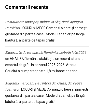
Comentarii recente
Restaurante unde poți mânca la Cluj, dacă ajungi la
Untold
on
LOCURI ȘI MESE Comanzi o bere și primești
gustarea din partea casei. Modelul spaniol: pe lângă
băutură, ai parte de tapas gratis!
Exporturile de cereale ale României, slabe în Iulie 2026
on
ANALIZĂ România stabilește un record istoric la
exportul de grâu în sezonul 2025-2026. Arabia
Saudită a cumpărat peste 1,8 milioane de tone
Migranții marocani s-au întors din Ceuta, din cauza
foamei
on
LOCURI ȘI MESE Comanzi o bere și primești
gustarea din partea casei. Modelul spaniol: pe lângă
băutură, ai parte de tapas gratis!