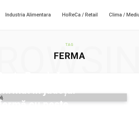
Industria Alimentara
HoReCa / Retail
Clima / Medi
ROWSI
TAG
FERMA
Pesta Porcină
firmat în județul
o fermă cu peste
animale
2025-09-10