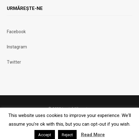
URMĂREȘTE-NE
Facebook
Instagram
Twitter
© 2023 Lanțul Alimentar
This website uses cookies to improve your experience. We'll
assume you're ok with this, but you can opt-out if you wish.
FACEBOOK
X (TWITTER)
INSTAGRAM
RSS
Read More
Accept
Reject