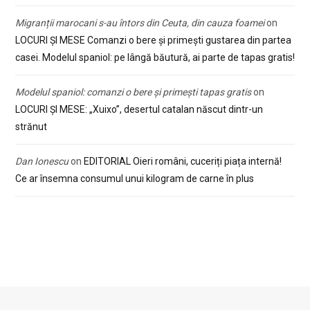
Migranții marocani s-au întors din Ceuta, din cauza foamei
on
LOCURI ȘI MESE Comanzi o bere și primești gustarea din partea
casei. Modelul spaniol: pe lângă băutură, ai parte de tapas gratis!
Modelul spaniol: comanzi o bere și primești tapas gratis
on
LOCURI ȘI MESE: „Xuixo”, desertul catalan născut dintr-un
strănut
Dan Ionescu
on
EDITORIAL Oieri români, cuceriți piața internă!
Ce ar însemna consumul unui kilogram de carne în plus