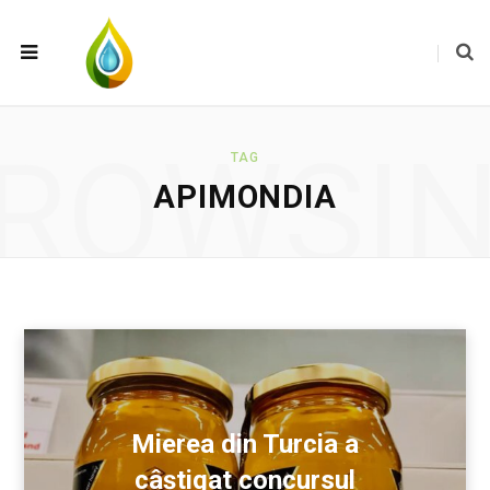
ROWSI
TAG
APIMONDIA
Mierea din Turcia a
câștigat concursul