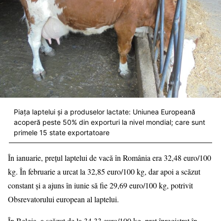
Piața laptelui și a produselor lactate: Uniunea Europeană
acoperă peste 50% din exporturi la nivel mondial; care sunt
primele 15 state exportatoare
În ianuarie, prețul laptelui de vacă în România era 32,48 euro/100
kg. În februarie a urcat la 32,85 euro/100 kg, dar apoi a scăzut
constant și a ajuns în iunie să fie 29,69 euro/100 kg, potrivit
Obsrevatorului european al laptelui.
În Belgia, a scăzut de la 34,33 euro/100 kg, preț înregistrat în