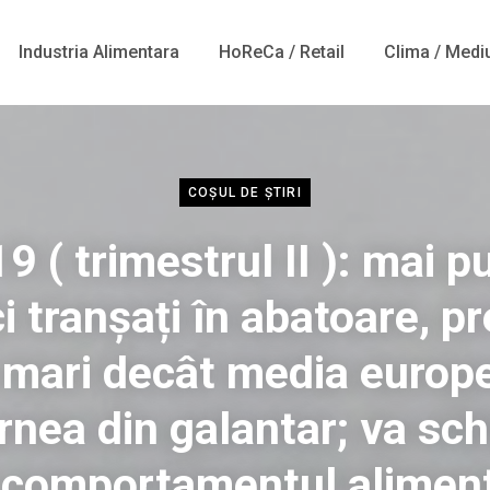
Industria Alimentara
HoReCa / Retail
Clima / Medi
COȘUL DE ȘTIRI
9 ( trimestrul II ): mai pu
i tranșați în abatoare, pr
 mari decât media europ
arnea din galantar; va sc
comportamentul aliment