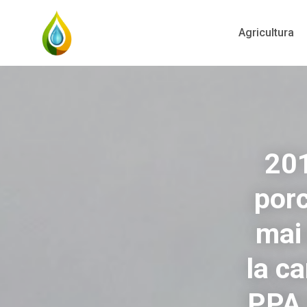
Agricultura
201
porc
mai
la c
PPA 