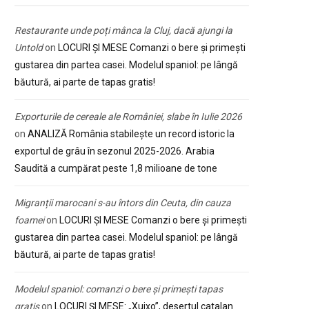
Restaurante unde poți mânca la Cluj, dacă ajungi la
Untold
on
LOCURI ȘI MESE Comanzi o bere și primești
gustarea din partea casei. Modelul spaniol: pe lângă
băutură, ai parte de tapas gratis!
Exporturile de cereale ale României, slabe în Iulie 2026
on
ANALIZĂ România stabilește un record istoric la
exportul de grâu în sezonul 2025-2026. Arabia
Saudită a cumpărat peste 1,8 milioane de tone
Migranții marocani s-au întors din Ceuta, din cauza
foamei
on
LOCURI ȘI MESE Comanzi o bere și primești
gustarea din partea casei. Modelul spaniol: pe lângă
băutură, ai parte de tapas gratis!
Modelul spaniol: comanzi o bere și primești tapas
gratis
on
LOCURI ȘI MESE: „Xuixo”, desertul catalan