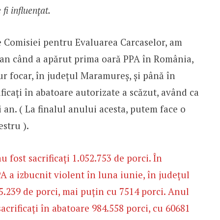
fi influențat.
le Comisiei pentru Evaluarea Carcaselor, am
 an când a apărut prima oară PPA în România,
ur focar, în județul Maramureș, și până în
ficați în abatoare autorizate a scăzut, având ca
ui an. ( La finalul anului acesta, putem face o
stru ).
au fost sacrificați 1.052.753 de porci. În
PA a izbucnit violent în luna iunie, în județul
045.239 de porci, mai puțin cu 7514 porci. Anul
 sacrificați în abatoare 984.558 porci, cu 60681