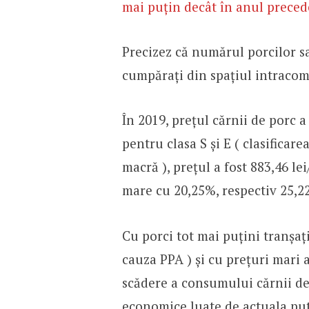
mai puțin decât în anul preced
Precizez că numărul porcilor sac
cumpărați din spațiul intracom
În 2019, prețul cărnii de porc a
pentru clasa S și E ( clasificar
macră ), prețul a fost 883,46 lei
mare cu 20,25%, respectiv 25,2
Cu porci tot mai puțini tranșați
cauza PPA ) și cu prețuri mari a
scădere a consumului cărnii de
economice luate de actuala put