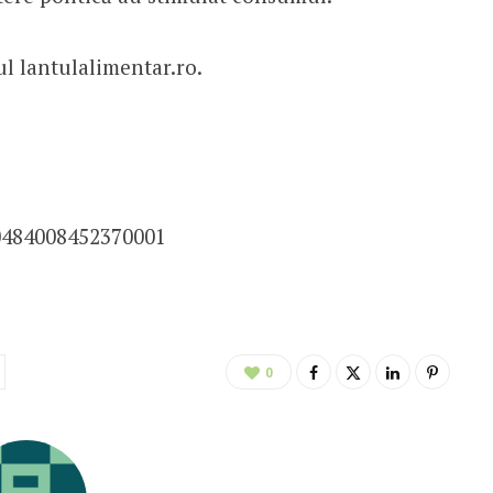
ul lantulalimentar.ro.
0484008452370001
0