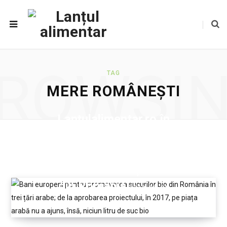
ROWSI
TAG
MERE ROMÂNEȘTI
Lanțulalimentar.ro în
județul Dâmbovița: De
ce merele din Polonia
sunt livrate în școlile
din România
2020-02-01