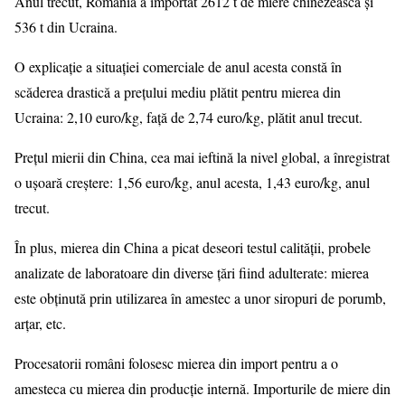
Anul trecut, România a importat 2612 t de miere chinezească și
536 t din Ucraina.
O explicație a situației comerciale de anul acesta constă în
scăderea drastică a prețului mediu plătit pentru mierea din
Ucraina: 2,10 euro/kg, față de 2,74 euro/kg, plătit anul trecut.
Prețul mierii din China, cea mai ieftină la nivel global, a înregistrat
o ușoară creștere: 1,56 euro/kg, anul acesta, 1,43 euro/kg, anul
trecut.
În plus, mierea din China a picat deseori testul calității, probele
analizate de laboratoare din diverse țări fiind adulterate: mierea
este obținută prin utilizarea în amestec a unor siropuri de porumb,
arțar, etc.
Procesatorii români folosesc mierea din import pentru a o
amesteca cu mierea din producție internă. Importurile de miere din