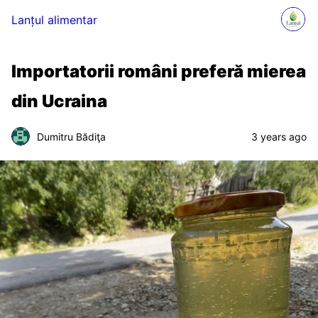
Lanțul alimentar
Importatorii români preferă mierea
din Ucraina
Dumitru Bădiţa
3 years ago