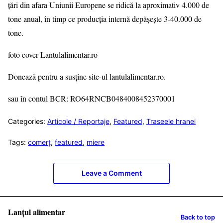
țări din afara Uniunii Europene se ridică la aproximativ 4.000 de
tone anual, în timp ce producția internă depășește 3-40.000 de
tone.
foto cover Lantulalimentar.ro
Donează pentru a susține site-ul lantulalimentar.ro.
sau în contul BCR: RO64RNCB0484008452370001
Categories:
Articole / Reportaje
,
Featured
,
Traseele hranei
Tags:
comerț
,
featured
,
miere
Leave a Comment
Lanțul alimentar
Back to top