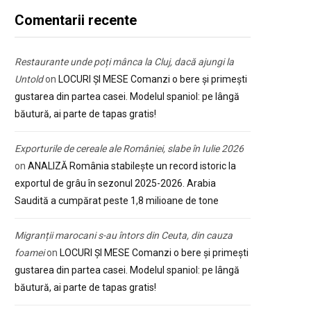
Comentarii recente
Restaurante unde poți mânca la Cluj, dacă ajungi la
Untold
on
LOCURI ȘI MESE Comanzi o bere și primești
gustarea din partea casei. Modelul spaniol: pe lângă
băutură, ai parte de tapas gratis!
Exporturile de cereale ale României, slabe în Iulie 2026
on
ANALIZĂ România stabilește un record istoric la
exportul de grâu în sezonul 2025-2026. Arabia
Saudită a cumpărat peste 1,8 milioane de tone
Migranții marocani s-au întors din Ceuta, din cauza
foamei
on
LOCURI ȘI MESE Comanzi o bere și primești
gustarea din partea casei. Modelul spaniol: pe lângă
băutură, ai parte de tapas gratis!