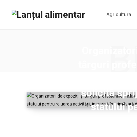
Agricultura
B
Organizatori
târguri profe
cu profil 
solicită sprij
statului p
activități
primăva