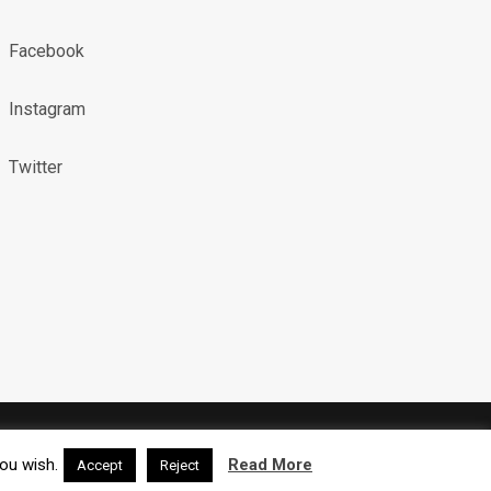
Facebook
Instagram
Twitter
X (TWITTER)
INSTAGRAM
RSS
you wish.
Read More
Accept
Reject