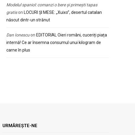
Modelul spaniol: comanzi o bere și primești tapas
gratis
on
LOCURI ȘI MESE: „Xuixo”, desertul catalan
născut dintr-un strănut
Dan Ionescu
on
EDITORIAL Oieri români, cuceriți piața
internă! Ce ar însemna consumul unui kilogram de
carne în plus
URMĂREȘTE-NE