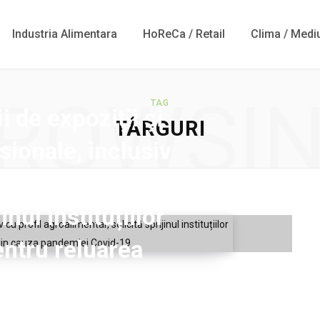
Industria Alimentara
HoReCa / Retail
Clima / Medi
ROWSI
TAG
i de expoziţii şi
TÂRGURI
sionale, inclusiv
agroalimentar,
inul instituțiilor
entru reluarea
i, interzisă în
ră din cauza