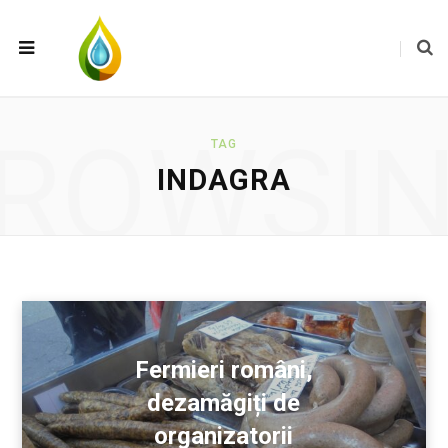
ROWSI
TAG
INDAGRA
Fermieri români,
dezamăgiți de
organizatorii