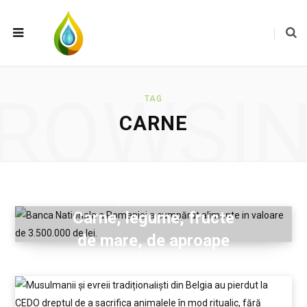
ROWSI
TAG
CARNE
Banca Națională
cumpără mâncare:
Carne, legume, fructe
de mare, de aproape
3.500.000 de lei
2025-08-
24