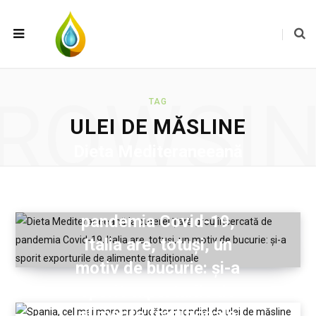
ROWSI
TAG
ULEI DE MĂSLINE
Dieta Mediteraneeană
la putere! Țară greu
încercată de
pandemia Covid-19,
Italia are, totuși, un
motiv de bucurie: și-a
sporit exporturile de
alimente tradiționale