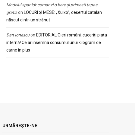
Modelul spaniol: comanzi o bere și primești tapas
gratis
on
LOCURI ȘI MESE: „Xuixo”, desertul catalan
născut dintr-un strănut
Dan Ionescu
on
EDITORIAL Oieri români, cuceriți piața
internă! Ce ar însemna consumul unui kilogram de
carne în plus
URMĂREȘTE-NE