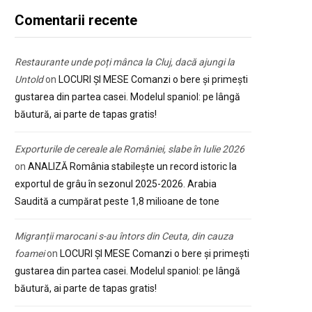
Comentarii recente
Restaurante unde poți mânca la Cluj, dacă ajungi la
Untold
on
LOCURI ȘI MESE Comanzi o bere și primești
gustarea din partea casei. Modelul spaniol: pe lângă
băutură, ai parte de tapas gratis!
Exporturile de cereale ale României, slabe în Iulie 2026
on
ANALIZĂ România stabilește un record istoric la
exportul de grâu în sezonul 2025-2026. Arabia
Saudită a cumpărat peste 1,8 milioane de tone
Migranții marocani s-au întors din Ceuta, din cauza
foamei
on
LOCURI ȘI MESE Comanzi o bere și primești
gustarea din partea casei. Modelul spaniol: pe lângă
băutură, ai parte de tapas gratis!