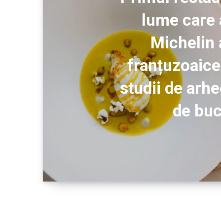
lume care 
Michelin 
franțuzoaice
studii de arh
de buc