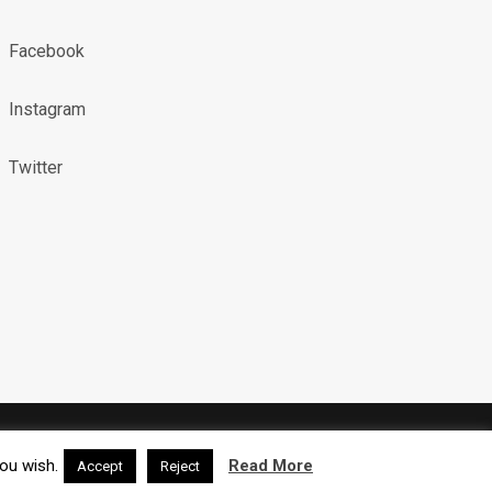
Facebook
Instagram
Twitter
X (TWITTER)
INSTAGRAM
RSS
you wish.
Read More
Accept
Reject