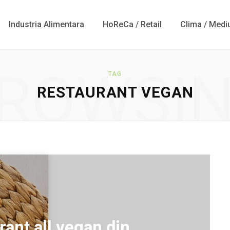
Industria Alimentara
HoReCa / Retail
Clima / Medi
ROWSI
TAG
RESTAURANT VEGAN
rant all vegan din