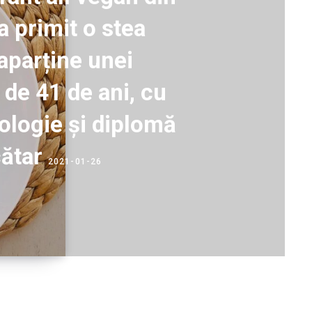
a primit o stea
aparține unei
 de 41 de ani, cu
eologie și diplomă
ătar
2021-01-26