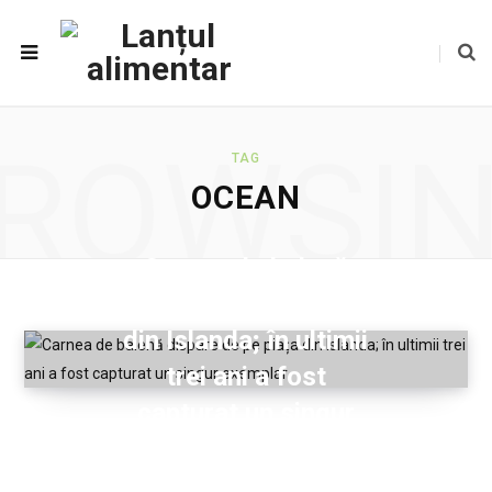
ROWSI
TAG
OCEAN
Carnea de balenă
dispare de pe piața
din Islanda; în ultimii
trei ani a fost
capturat un singur
exemplar
2024-01-11