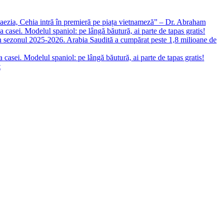
aezia, Cehia intră în premieră pe piața vietnameză” – Dr. Abraham
sei. Modelul spaniol: pe lângă băutură, ai parte de tapas gratis!
n sezonul 2025-2026. Arabia Saudită a cumpărat peste 1,8 milioane de
sei. Modelul spaniol: pe lângă băutură, ai parte de tapas gratis!
t