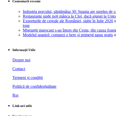
Comentarii recente
Industria porcului, săptămâna 30: Spania are surplus de c
Restaurante unde poți mânca la Cluj, dacă ajungi la Unto
Exporturile de cereale ale României, slabe în Iulie 2026
tone
Migranții marocani s-au întors din Ceuta, din cauza foam
Modelul spaniol: comanzi o bere și primești tapas gratis
o
Informații Utile
Despre noi
Contact
Termeni și condiții
Politică de confidențialitate
Rss
Link-uri utile