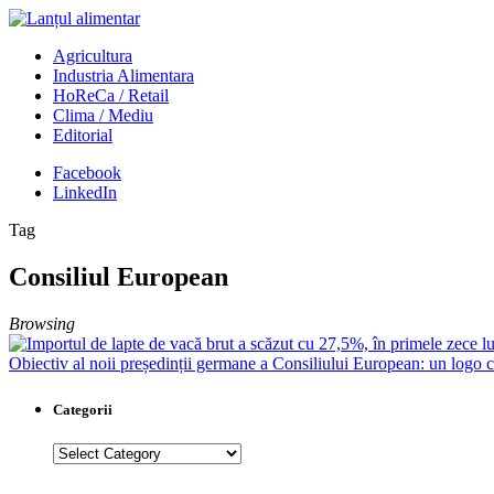
Agricultura
Industria Alimentara
HoReCa / Retail
Clima / Mediu
Editorial
Facebook
LinkedIn
Tag
Consiliul European
Browsing
Obiectiv al noii președinții germane a Consiliului European: un logo c
Categorii
Categorii