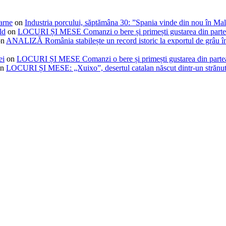
arne
on
Industria porcului, săptămâna 30: ”Spania vinde din nou în Mal
ld
on
LOCURI ȘI MESE Comanzi o bere și primești gustarea din partea ca
on
ANALIZĂ România stabilește un record istoric la exportul de grâu î
ei
on
LOCURI ȘI MESE Comanzi o bere și primești gustarea din partea ca
n
LOCURI ȘI MESE: „Xuixo”, desertul catalan născut dintr-un strănu