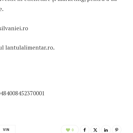
e.
ilvaniei.ro
ul lantulalimentar.ro.
0484008452370001
VIN
0