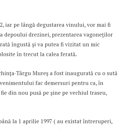
, iar pe lângă degustarea vinului, vor mai fi
ea depoului drezinei, prezentarea vagoneților
erată îngustă și va putea fi vizitat un mic
losite în trecut la calea ferată.
echința-Târgu Mureș a fost inaugurată cu o sută
evenimentului fac demersuri pentru ca, în
 fie din nou pusă pe șine pe vechiul traseu,
ână la 1 aprilie 1997 ( au existat întreruperi,