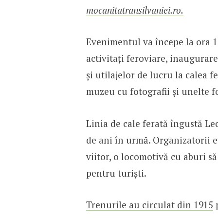
mocanitatransilvaniei.ro.
Evenimentul va începe la ora 12
activitați feroviare, inaugurar
și utilajelor de lucru la calea f
muzeu cu fotografii și unelte fo
Linia de cale ferată îngustă L
de ani în urmă. Organizatorii 
viitor, o locomotivă cu aburi să
pentru turiști.
Trenurile au circulat din 1915
p