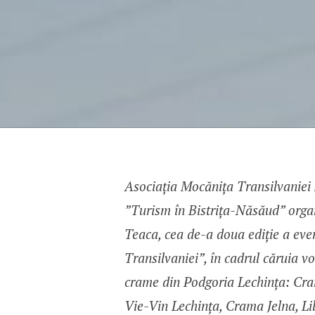
Asociația Mocănița Transilvaniei 
”Turism în Bistrița-Năsăud” orga
Teaca, cea de-a doua ediție a eve
Transilvaniei”, în cadrul căruia v
crame din Podgoria Lechința: Cra
Vie-Vin Lechința, Crama Jelna, L