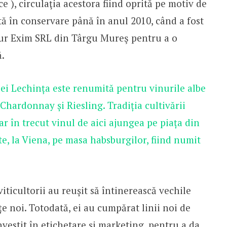
e ), circulaţia acestora fiind oprită pe motiv de
ută în conservare până în anul 2010, când a fost
ur Exim SRL din Târgu Mureş pentru a o
ă.
i Lechința este renumită pentru vinurile albe
 Chardonnay și Riesling. Tradiția cultivării
iar în trecut vinul de aici ajungea pe piața din
e, la Viena, pe masa habsburgilor, fiind numit
iticultorii au reușit să întinerească vechile
țe noi. Totodată, ei au cumpărat linii noi de
investit în etichetare și marketing, pentru a da