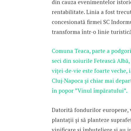
din cauza evenimentelor istoric
rentabilitate. Linia a fost trec
concesionată firmei SC Indorm
transforma într-o linie turistic
Comuna Teaca, parte a podgorie
seci din soiurile Fetească Albă,
viței-de-vie este foarte veche, 
Cluj-Napoca și chiar mai depart
în popor ”Vinul împăratului”.
Datorită fondurilor europene, v
plantații și să planteze suprafe
vinificare și îmbuteliere și au 