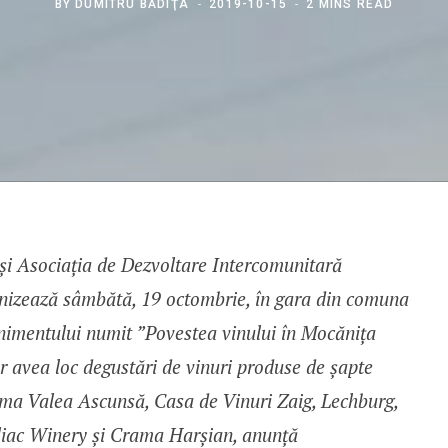
BY
DUMITRU BĂDIŢA
2019-10-15
2 MINS READ
și Asociația de Dezvoltare Intercomunitară
nizează sâmbătă, 19 octombrie, în gara din comuna
nimentului numit ”Povestea vinului în Mocănița
or avea loc degustări de vinuri produse de șapte
ma Valea Ascunsă, Casa de Vinuri Zaig, Lechburg,
iliac Winery și Crama Harșian, anunță