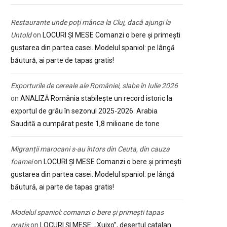
Restaurante unde poți mânca la Cluj, dacă ajungi la
Untold
on
LOCURI ȘI MESE Comanzi o bere și primești
gustarea din partea casei. Modelul spaniol: pe lângă
băutură, ai parte de tapas gratis!
Exporturile de cereale ale României, slabe în Iulie 2026
on
ANALIZĂ România stabilește un record istoric la
exportul de grâu în sezonul 2025-2026. Arabia
Saudită a cumpărat peste 1,8 milioane de tone
Migranții marocani s-au întors din Ceuta, din cauza
foamei
on
LOCURI ȘI MESE Comanzi o bere și primești
gustarea din partea casei. Modelul spaniol: pe lângă
băutură, ai parte de tapas gratis!
Modelul spaniol: comanzi o bere și primești tapas
gratis
on
LOCURI ȘI MESE: „Xuixo”, desertul catalan