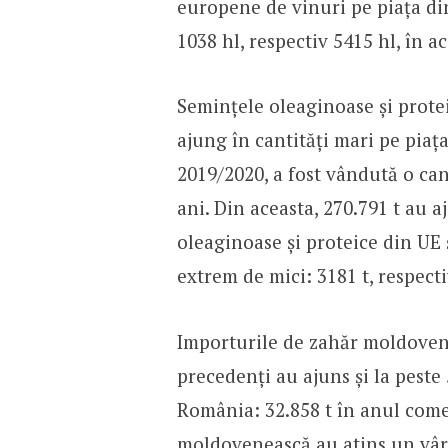
europene de vinuri pe piața d
1038 hl, respectiv 5415 hl, în a
Semințele oleaginoase și prote
ajung în cantități mari pe pia
2019/2020, a fost vândută o can
ani. Din aceasta, 270.791 t au 
oleaginoase și proteice din UE
extrem de mici: 3181 t, respecti
Importurile de zahăr moldovene
precedenți au ajuns și la peste
România: 32.858 t în anul comer
moldovenească au atins un vârf