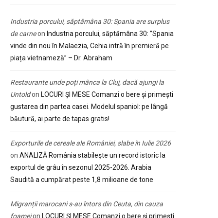
Industria porcului, săptămâna 30: Spania are surplus
de carne
on
Industria porcului, săptămâna 30: ”Spania
vinde din nou în Malaezia, Cehia intră în premieră pe
piața vietnameză” – Dr. Abraham
Restaurante unde poți mânca la Cluj, dacă ajungi la
Untold
on
LOCURI ȘI MESE Comanzi o bere și primești
gustarea din partea casei. Modelul spaniol: pe lângă
băutură, ai parte de tapas gratis!
Exporturile de cereale ale României, slabe în Iulie 2026
on
ANALIZĂ România stabilește un record istoric la
exportul de grâu în sezonul 2025-2026. Arabia
Saudită a cumpărat peste 1,8 milioane de tone
Migranții marocani s-au întors din Ceuta, din cauza
foamei
on
LOCURI ȘI MESE Comanzi o bere și primești