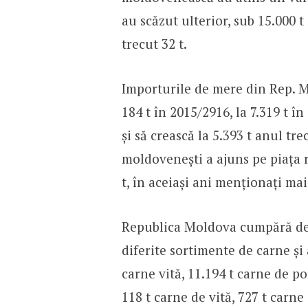
au scăzut ulterior, sub 15.000 t
trecut 32 t.
Importurile de mere din Rep. Mo
184 t în 2015/2916, la 7.319 t î
și să crească la 5.393 t anul t
moldovenești a ajuns pe piața r
t, în aceiași ani menționați mai
Republica Moldova cumpără de 
diferite sortimente de carne și
carne vită, 11.194 t carne de p
118 t carne de vită, 727 t carne