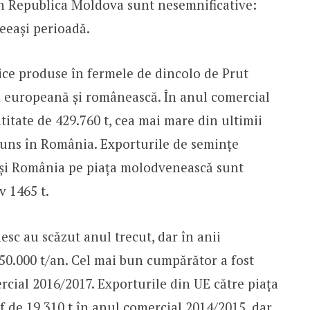
in Republica Moldova sunt nesemnificative:
ceeași perioadă.
ice produse în fermele de dincolo de Prut
ța europeană și românească. În anul comercial
titate de 429.760 t, cea mai mare din ultimii
ajuns în România. Exporturile de semințe
 și România pe piața molodvenească sunt
v 1465 t.
sc au scăzut anul trecut, dar în anii
 50.000 t/an. Cel mai bun cumpărător a fost
cial 2016/2017. Exporturile din UE către piața
 de 19.310 t în anul comercial 2014/2015, dar