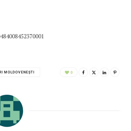
0484008452370001
RI MOLDOVENEȘTI
0