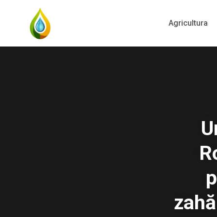
Agricultura
U
R
p
zahă