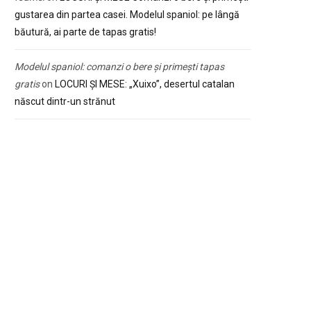
gustarea din partea casei. Modelul spaniol: pe lângă
băutură, ai parte de tapas gratis!
Modelul spaniol: comanzi o bere și primești tapas
gratis
on
LOCURI ȘI MESE: „Xuixo”, desertul catalan
născut dintr-un strănut