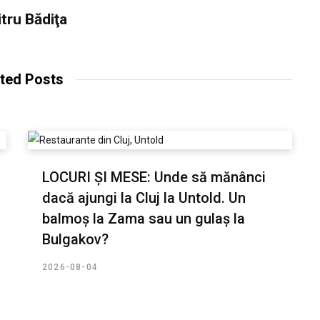
tru Bădiţa
ted Posts
LOCURI ȘI MESE: Unde să mănânci
dacă ajungi la Cluj la Untold. Un
balmoș la Zama sau un gulaș la
Bulgakov?
2026-08-04