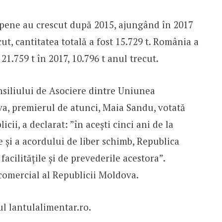
opene au crescut după 2015, ajungând în 2017
cut, cantitatea totală a fost 15.729 t. România a
21.759 t în 2017, 10.796 t anul trecut.
onsiliului de Asociere dintre Uniunea
a, premierul de atunci, Maia Sandu, votată
cii, a declarat: ”în acești cinci ani de la
 și a acordului de liber schimb, Republica
acilitățile și de prevederile acestora”.
comercial al Republicii Moldova.
ul lantulalimentar.ro.