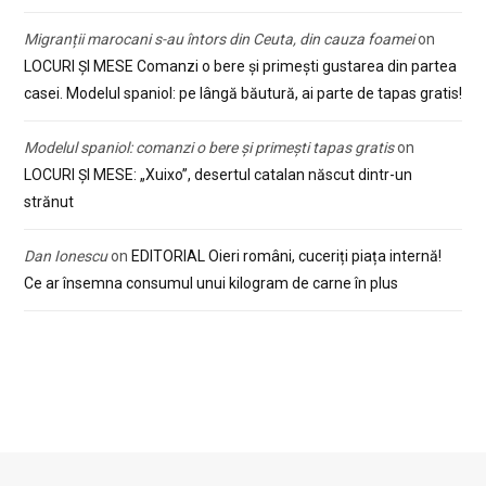
Migranții marocani s-au întors din Ceuta, din cauza foamei
on
LOCURI ȘI MESE Comanzi o bere și primești gustarea din partea
casei. Modelul spaniol: pe lângă băutură, ai parte de tapas gratis!
Modelul spaniol: comanzi o bere și primești tapas gratis
on
LOCURI ȘI MESE: „Xuixo”, desertul catalan născut dintr-un
strănut
Dan Ionescu
on
EDITORIAL Oieri români, cuceriți piața internă!
Ce ar însemna consumul unui kilogram de carne în plus