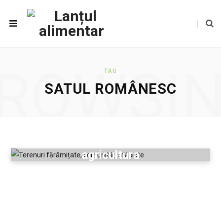
ROWSI
TAG
SATUL ROMÂNESC
Cei mari și cei mici din
agricultura
românească
2019-05-25