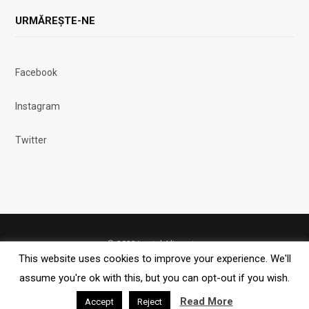
URMĂREȘTE-NE
Facebook
Instagram
Twitter
© 2023 Lanțul Alimentar
This website uses cookies to improve your experience. We'll
assume you're ok with this, but you can opt-out if you wish.
FACEBOOK
X (TWITTER)
INSTAGRAM
RSS
Read More
Accept
Reject