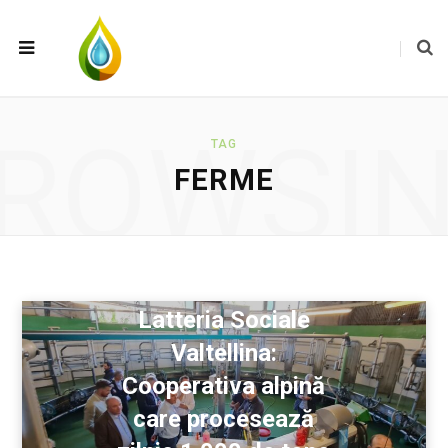
ROWSI
TAG
FERME
Latteria Sociale
Valtellina:
Cooperativa alpină
care procesează