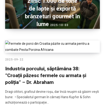
zilnic 1.000 de tone
de lapte și exportă
brânzeturi gourmet în
lume
2025-10-03
2025-09-22
Industria porcului, săptămâna 38:
”Croații păzesc fermele cu armata și
poliția” – Dr. Abraham
Dragi cititori, graficul devine roșu, dar încă reușim să găsim vești
bune: • Specialistul german în cârnați Hans Kupfer & Sohn
achiziționează o participație…