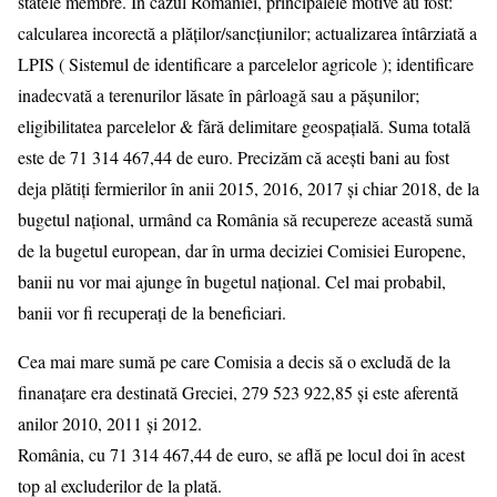
statele membre. În cazul României, principalele motive au fost:
calcularea incorectă a plăților/sancțiunilor; actualizarea întârziată a
LPIS ( Sistemul de identificare a parcelelor agricole ); identificare
inadecvată a terenurilor lăsate în pârloagă sau a pășunilor;
eligibilitatea parcelelor & fără delimitare geospațială. Suma totală
este de 71 314 467,44 de euro. Precizăm că acești bani au fost
deja plătiți fermierilor în anii 2015, 2016, 2017 și chiar 2018, de la
bugetul național, urmând ca România să recupereze această sumă
de la bugetul european, dar în urma deciziei Comisiei Europene,
banii nu vor mai ajunge în bugetul național. Cel mai probabil,
banii vor fi recuperați de la beneficiari.
Cea mai mare sumă pe care Comisia a decis să o excludă de la
finanațare era destinată Greciei, 279 523 922,85 și este aferentă
anilor 2010, 2011 și 2012.
România, cu 71 314 467,44 de euro, se află pe locul doi în acest
top al excluderilor de la plată.