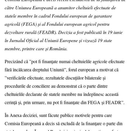
către Uniunea Europeană a anumitor cheltuieli efectuate de
statele membre în cadrul Fondului european de garantare
agricolă (FEGA) și al Fondului european agricol pentru
dezvoltare rurală (FEADR). Decizia a fost publicată în 19 iunie
în Jurnalul Oficial al Uniunii Europene și vizează 19 state
membre, printre care și România.
Precizând că ”pot fi finanțate numai cheltuielile agricole efectuate
fără încălcarea dreptului Uniunii”, forul european a motivat că
”verificările efectuate, rezultatele discuțiilor bilaterale și
procedurile de conciliere au demonstrat că o parte dintre
cheltuielile declarate de statele membre nu îndeplinesc această
cerință și, prin urmare, nu pot fi finanțate din FEGA și FEADR”.
În Anexa deciziei, sunt făcute publice motivele pentru care
Comisia Europeană a decis să excludă de la finanțare o parte din